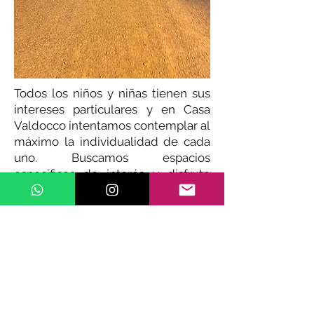
Todos los niños y niñas tienen sus
intereses particulares y en Casa
Valdocco intentamos contemplar al
máximo la individualidad de cada
uno. Buscamos espacios
específicos de interés y disfrute
para cada niño de acuerdo a sus
gustos y talentos. Algunas de las
actividades por las que transitan
son: patín, fútbol, baile, natación,
escalada y basketball, entre otras.
Para esto contamos con un sistema
de padrinos que nos permite
costear cada una de estas