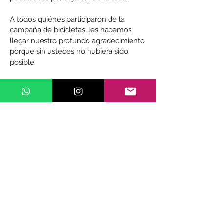
A todos quiénes participaron de la
campaña de bicicletas, les hacemos
llegar nuestro profundo agradecimiento
porque sin ustedes no hubiera sido
posible.
Terminamos la tarde con muchas risas,
juegos y, como se imaginarán, a puro
pedaleo.