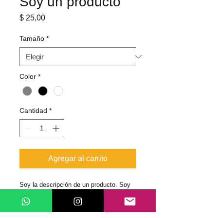
Soy un producto
Precio
$ 25,00
Tamaño
*
Color
*
Cantidad
*
Agregar al carrito
Soy la descripción de un producto. Soy 
el lugar ideal para agregar detalles sobre 
tu producto, así como tamaño, 
materiales, instrucciones de cuidado y 